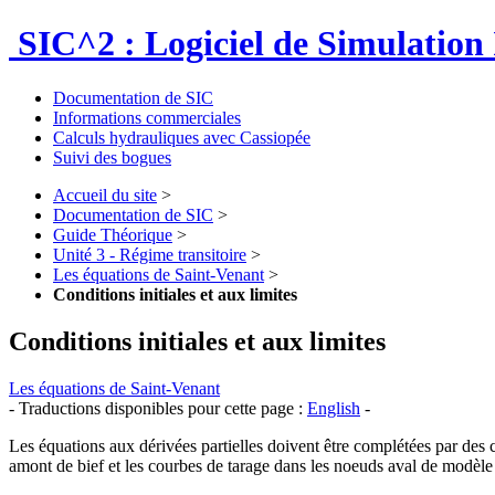
SIC^2 : Logiciel de Simulation 
Documentation de SIC
Informations commerciales
Calculs hydrauliques avec Cassiopée
Suivi des bogues
Accueil du site
>
Documentation de SIC
>
Guide Théorique
>
Unité 3 - Régime transitoire
>
Les équations de Saint-Venant
>
Conditions initiales et aux limites
Conditions initiales et aux limites
Les équations de Saint-Venant
- Traductions disponibles pour cette page :
English
-
Les équations aux dérivées partielles doivent être complétées par des 
amont de bief et les courbes de tarage dans les noeuds aval de modèle (