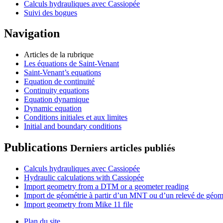
Calculs hydrauliques avec Cassiopée
Suivi des bogues
Navigation
Articles de la rubrique
Les équations de Saint-Venant
Saint-Venant’s equations
Equation de continuité
Continuity equations
Equation dynamique
Dynamic equation
Conditions initiales et aux limites
Initial and boundary conditions
Publications
Derniers articles publiés
Calculs hydrauliques avec Cassiopée
Hydraulic calculations with Cassiopée
Import geometry from a DTM or a geometer reading
Import de géométrie à partir d’un MNT ou d’un relevé de géom
Import geometry from Mike 11 file
Plan du site