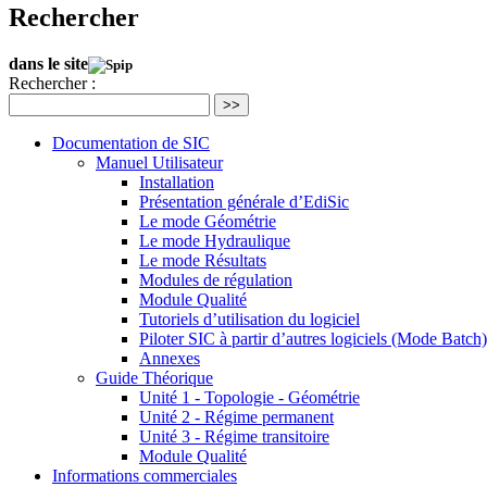
Rechercher
dans le site
Rechercher :
>>
Documentation de SIC
Manuel Utilisateur
Installation
Présentation générale d’EdiSic
Le mode Géométrie
Le mode Hydraulique
Le mode Résultats
Modules de régulation
Module Qualité
Tutoriels d’utilisation du logiciel
Piloter SIC à partir d’autres logiciels (Mode Batch)
Annexes
Guide Théorique
Unité 1 - Topologie - Géométrie
Unité 2 - Régime permanent
Unité 3 - Régime transitoire
Module Qualité
Informations commerciales