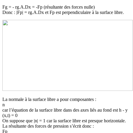
Fg = - rg.A.Dx = -Fp (résultante des forces nulle)
Donc : |Fp| = rg.A.Dx et Fp est perpendiculaire à la surface libre.
La normale à la surface libre a pour composantes :
n
car l’équation de la surface libre dans des axes liés au fond est h - y
(x,t) = 0
On suppose que |n| = 1 car la surface libre est presque horizontale.
La résultante des forces de pression s’écrit donc :
Fp