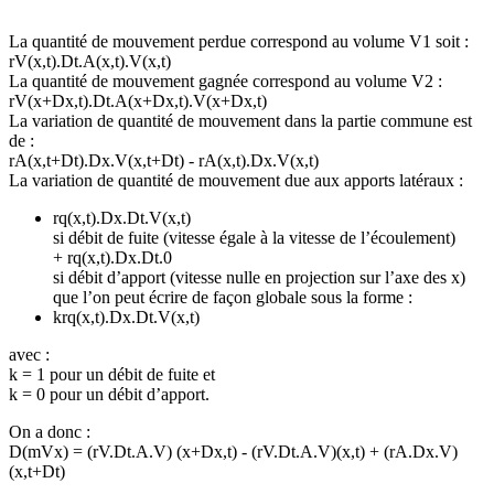
La quantité de mouvement perdue correspond au volume V1 soit :
rV(x,t).Dt.A(x,t).V(x,t)
La quantité de mouvement gagnée correspond au volume V2 :
rV(x+Dx,t).Dt.A(x+Dx,t).V(x+Dx,t)
La variation de quantité de mouvement dans la partie commune est
de :
rA(x,t+Dt).Dx.V(x,t+Dt) - rA(x,t).Dx.V(x,t)
La variation de quantité de mouvement due aux apports latéraux :
rq(x,t).Dx.Dt.V(x,t)
si débit de fuite (vitesse égale à la vitesse de l’écoulement)
+ rq(x,t).Dx.Dt.0
si débit d’apport (vitesse nulle en projection sur l’axe des x)
que l’on peut écrire de façon globale sous la forme :
krq(x,t).Dx.Dt.V(x,t)
avec :
k = 1 pour un débit de fuite et
k = 0 pour un débit d’apport.
On a donc :
D(mVx) = (rV.Dt.A.V) (x+Dx,t) - (rV.Dt.A.V)(x,t) + (rA.Dx.V)
(x,t+Dt)