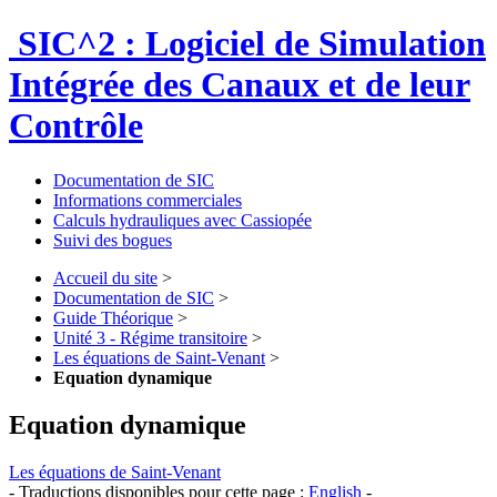
SIC^2 : Logiciel de Simulation
Intégrée des Canaux et de leur
Contrôle
Documentation de SIC
Informations commerciales
Calculs hydrauliques avec Cassiopée
Suivi des bogues
Accueil du site
>
Documentation de SIC
>
Guide Théorique
>
Unité 3 - Régime transitoire
>
Les équations de Saint-Venant
>
Equation dynamique
Equation dynamique
Les équations de Saint-Venant
- Traductions disponibles pour cette page :
English
-