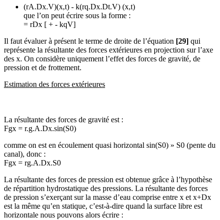
(rA.Dx.V)(x,t) - k(rq.Dx.Dt.V) (x,t)
que l’on peut écrire sous la forme :
= rDx [ + - kqV]
Il faut évaluer à présent le terme de droite de l’équation
[29]
qui
représente la résultante des forces extérieures en projection sur l’axe
des x. On considère uniquement l’effet des forces de gravité, de
pression et de frottement.
Estimation des forces extérieures
La résultante des forces de gravité est :
Fgx = r.g.A.Dx.sin(S0)
comme on est en écoulement quasi horizontal sin(S0) » S0 (pente du
canal), donc :
Fgx = rg.A.Dx.S0
La résultante des forces de pression est obtenue grâce à l’hypothèse
de répartition hydrostatique des pressions. La résultante des forces
de pression s’exerçant sur la masse d’eau comprise entre x et x+Dx
est la même qu’en statique, c’est-à-dire quand la surface libre est
horizontale nous pouvons alors écrire :