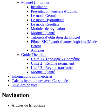
Manuel Utilisateur
Installation
Présentation générale d’EdiSic
Le mode Géométrie
Le mode Hydraulique
Le mode Résultats
Modules de régulation
Module Qualité
Tutoriels d’utilisation du logiciel
Piloter SIC à partir d’autres logiciels (Mode
Batch)
Annexes
Guide Théorique
Unité 1 - Topologie - Géométrie
Unité 2 - Régime permanent
Unité 3 - Régime transitoire
Module Qualité
Informations commerciales
Calculs hydrauliques avec Cassiopée
Suivi des bogues
Navigation
Articles de la rubrique