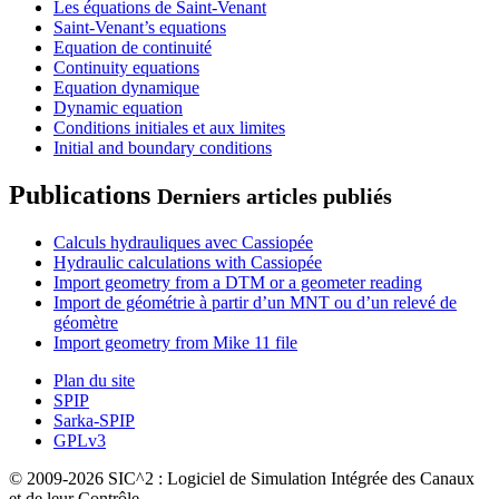
Les équations de Saint-Venant
Saint-Venant’s equations
Equation de continuité
Continuity equations
Equation dynamique
Dynamic equation
Conditions initiales et aux limites
Initial and boundary conditions
Publications
Derniers articles publiés
Calculs hydrauliques avec Cassiopée
Hydraulic calculations with Cassiopée
Import geometry from a DTM or a geometer reading
Import de géométrie à partir d’un MNT ou d’un relevé de
géomètre
Import geometry from Mike 11 file
Plan du site
SPIP
Sarka-SPIP
GPLv3
© 2009-2026 SIC^2 : Logiciel de Simulation Intégrée des Canaux
et de leur Contrôle