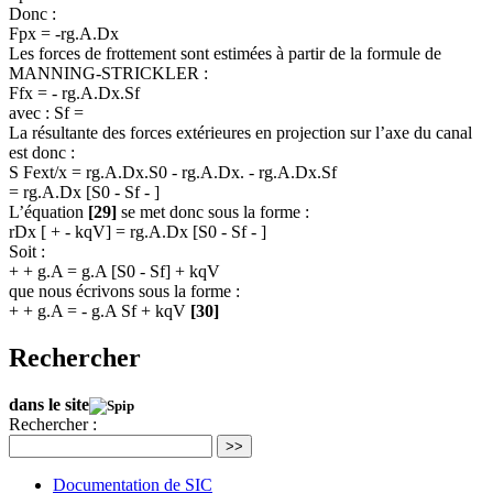
Donc :
Fpx = -rg.A.Dx
Les forces de frottement sont estimées à partir de la formule de
MANNING-STRICKLER :
Ffx = - rg.A.Dx.Sf
avec : Sf =
La résultante des forces extérieures en projection sur l’axe du canal
est donc :
S Fext/x = rg.A.Dx.S0 - rg.A.Dx. - rg.A.Dx.Sf
= rg.A.Dx [S0 - Sf - ]
L’équation
[29]
se met donc sous la forme :
rDx [ + - kqV] = rg.A.Dx [S0 - Sf - ]
Soit :
+ + g.A = g.A [S0 - Sf] + kqV
que nous écrivons sous la forme :
+ + g.A = - g.A Sf + kqV
[30]
Rechercher
dans le site
Rechercher :
>>
Documentation de SIC