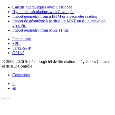
Calculs hydrauliques avec Cassiopée
Hydraulic calculations with Cassiopée
Import geometry from a DTM or a geometer reading
Import de géométrie à partir d’un MNT ou d’un relevé de
géomètre
Import geometry from Mike 11 file
Plan du site
SPIP
Sarka-SPIP
GPLv3
© 2009-2026 SIC^2 : Logiciel de Simulation Intégrée des Canaux
et de leur Contrôle
Connexion
fr
en