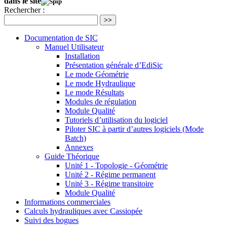
dans le site
Rechercher :
>>
Documentation de SIC
Manuel Utilisateur
Installation
Présentation générale d’EdiSic
Le mode Géométrie
Le mode Hydraulique
Le mode Résultats
Modules de régulation
Module Qualité
Tutoriels d’utilisation du logiciel
Piloter SIC à partir d’autres logiciels (Mode
Batch)
Annexes
Guide Théorique
Unité 1 - Topologie - Géométrie
Unité 2 - Régime permanent
Unité 3 - Régime transitoire
Module Qualité
Informations commerciales
Calculs hydrauliques avec Cassiopée
Suivi des bogues