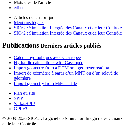
Mots-clés de l'article
edito
Articles de la rubrique
Mentions légales
SIC^2 : Simulation Intégrée des Canaux et de leur Contrôle
SIC^2 : Simulation Intégrée des Canaux et de leur Contrôle
Publications
Derniers articles publiés
Calculs hydrauliques avec Cassiopée
Hydraulic calculations with Cassiopée
Import geometry from a DTM or a geometer reading
Import de géométrie à partir d’un MNT ou d’un relevé de
géomètre
Import geometry from Mike 11 file
Plan du site
SPIP
Sarka-SPIP
GPLv3
© 2009-2026 SIC^2 : Logiciel de Simulation Intégrée des Canaux
et de leur Contrôle