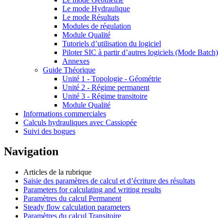
Le mode Hydraulique
Le mode Résultats
Modules de régulation
Module Qualité
Tutoriels d’utilisation du logiciel
Piloter SIC à partir d’autres logiciels (Mode Batch)
Annexes
Guide Théorique
Unité 1 - Topologie - Géométrie
Unité 2 - Régime permanent
Unité 3 - Régime transitoire
Module Qualité
Informations commerciales
Calculs hydrauliques avec Cassiopée
Suivi des bogues
Navigation
Articles de la rubrique
Saisie des paramètres de calcul et d’écriture des résultats
Parameters for calculating and writing results
Paramètres du calcul Permanent
Steady flow calculation parameters
Paramètres du calcul Transitoire