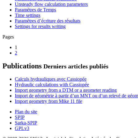
Unsteady flow calculation parameters
Paramètres de Temps
Time settings
Paramètres d’écriture des résultats
Settings for results writing
Pages
1
2
Publications
Derniers articles publiés
Calculs hydrauliques avec Cassiopée
Hydraulic calculations with Cassiopée
Import geometry from a DTM or a geometer reading
Import de géométrie à partir d’un MNT ou d’un relevé de géom
Import geometry from Mike 11 file
Plan du site
SPIP
Sarka-SPIP
GPLv3