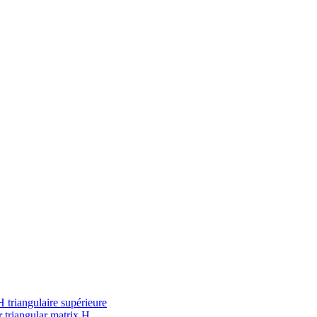
 triangulaire supérieure
 triangular matrix H