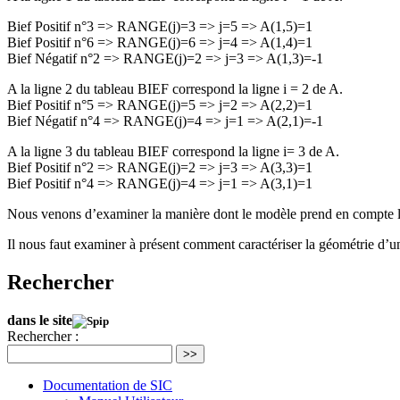
Bief Positif n°3 => RANGE(j)=3 => j=5 => A(1,5)=1
Bief Positif n°6 => RANGE(j)=6 => j=4 => A(1,4)=1
Bief Négatif n°2 => RANGE(j)=2 => j=3 => A(1,3)=-1
A la ligne 2 du tableau BIEF correspond la ligne i = 2 de A.
Bief Positif n°5 => RANGE(j)=5 => j=2 => A(2,2)=1
Bief Négatif n°4 => RANGE(j)=4 => j=1 => A(2,1)=-1
A la ligne 3 du tableau BIEF correspond la ligne i= 3 de A.
Bief Positif n°2 => RANGE(j)=2 => j=3 => A(3,3)=1
Bief Positif n°4 => RANGE(j)=4 => j=1 => A(3,1)=1
Nous venons d’examiner la manière dont le modèle prend en compte l
Il nous faut examiner à présent comment caractériser la géométrie d’un
Rechercher
dans le site
Rechercher :
>>
Documentation de SIC