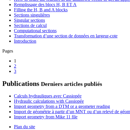
Remplissage des blocs H, B ET A
Filling the H, B and A blocks
Sections singulières
Singular sections
Sections de calcul
Computational sections
Transformation d’une section de données en largeur-cote
Introduction
Pages
1
2
3
Publications
Derniers articles publiés
Calculs hydrauliques avec Cassiopée
Hydraulic calculations with Cassiopée
Import geometry from a DTM or a geometer reading
Import de géométrie à partir d’un MNT ou d’un relevé de géom
Import geometry from Mike 11 file
Plan du site