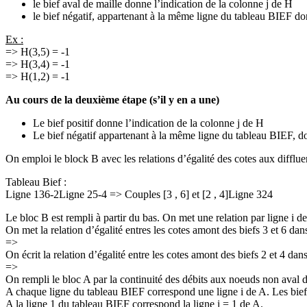
le bief aval de maille donne l’indication de la colonne j de H
le bief négatif, appartenant à la même ligne du tableau BIEF don
Ex :
=> H(3,5) = -1
=> H(3,4) = -1
=> H(1,2) = -1
Au cours de la deuxième étape (s’il y en a une)
Le bief positif donne l’indication de la colonne j de H
Le bief négatif appartenant à la même ligne du tableau BIEF, don
On emploi le block B avec les relations d’égalité des cotes aux difflu
Tableau Bief :
Ligne 136-2Ligne 25-4 => Couples [3 , 6] et [2 , 4]Ligne 324
Le bloc B est rempli à partir du bas. On met une relation par ligne i d
On met la relation d’égalité entres les cotes amont des biefs 3 et 6 dans 
=>
On écrit la relation d’égalité entre les cotes amont des biefs 2 et 4 dans
=>
On rempli le bloc A par la continuité des débits aux noeuds non aval d
A chaque ligne du tableau BIEF correspond une ligne i de A. Les biefs
A la ligne 1 du tableau BIEF correspond la ligne i = 1 de A.