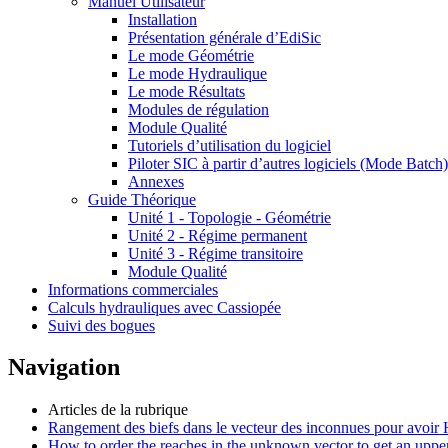
Manuel Utilisateur
Installation
Présentation générale d’EdiSic
Le mode Géométrie
Le mode Hydraulique
Le mode Résultats
Modules de régulation
Module Qualité
Tutoriels d’utilisation du logiciel
Piloter SIC à partir d’autres logiciels (Mode Batch)
Annexes
Guide Théorique
Unité 1 - Topologie - Géométrie
Unité 2 - Régime permanent
Unité 3 - Régime transitoire
Module Qualité
Informations commerciales
Calculs hydrauliques avec Cassiopée
Suivi des bogues
Navigation
Articles de la rubrique
Rangement des biefs dans le vecteur des inconnues pour avoir H
How to order the reaches in the unknown vector to get an upper