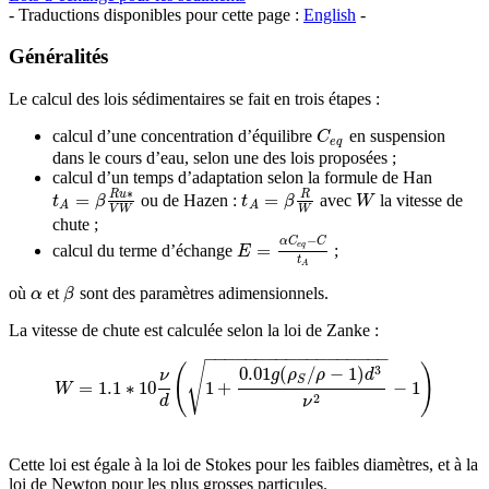
- Traductions disponibles pour cette page :
English
-
Généralités
Le calcul des lois sédimentaires se fait en trois étapes :
calcul d’une concentration d’équilibre
en suspension
C
e
q
C
e
q
dans le cours d’eau, selon une des lois proposées ;
calcul d’un temps d’adaptation selon la formule de Han
∗
R
u
R
=
=
ou de Hazen :
avec
la vitesse de
t
A
=
β
R
W
W
t
t
A
=
β
R
β
u
∗
V
W
t
β
W
A
A
V
W
W
chute ;
−
α
C
C
=
e
q
calcul du terme d’échange
;
E
=
α
C
e
q
−
C
t
A
E
t
A
où
et
sont des paramètres adimensionnels.
α
β
α
β
La vitesse de chute est calculée selon la loi de Zanke :
−
−
−
−
−
−
−
−
−
−
−
−
−
−
−
−
−
−
√
(
)
3
0.01
(
/
−
1
)
g
ρ
ρ
d
ν
S
=
1.1
∗
10
1
+
−
1
W
W
=
1.1
∗
10
ν
d
(
1
+
0.01
g
(
ρ
S
/
ρ
−
1
)
d
3
ν
2
−
1
)
2
d
ν
Cette loi est égale à la loi de Stokes pour les faibles diamètres, et à la
loi de Newton pour les plus grosses particules.