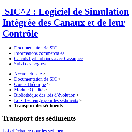
SIC^2 : Logiciel de Simulation
Intégrée des Canaux et de leur
Contrôle
Documentation de SIC
Informations commerciales
Calculs hydrauliques avec Cassiopée
Suivi des bogues
Accueil du site
>
Documentation de SIC
>
Guide Théorique
>
Module Qualité
>
Bibliothèque des lois d’évolution
>
Lois d’échange pour les sédiments
>
Transport des sédiments
Transport des sédiments
Lois d’échange pour les sédiments