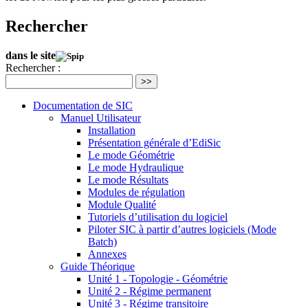
Rechercher
dans le site
Rechercher :
>>
Documentation de SIC
Manuel Utilisateur
Installation
Présentation générale d’EdiSic
Le mode Géométrie
Le mode Hydraulique
Le mode Résultats
Modules de régulation
Module Qualité
Tutoriels d’utilisation du logiciel
Piloter SIC à partir d’autres logiciels (Mode
Batch)
Annexes
Guide Théorique
Unité 1 - Topologie - Géométrie
Unité 2 - Régime permanent
Unité 3 - Régime transitoire