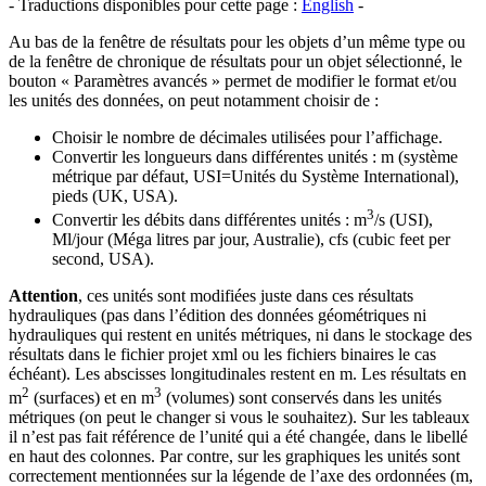
- Traductions disponibles pour cette page :
English
-
Au bas de la fenêtre de résultats pour les objets d’un même type ou
de la fenêtre de chronique de résultats pour un objet sélectionné, le
bouton « Paramètres avancés » permet de modifier le format et/ou
les unités des données, on peut notamment choisir de :
Choisir le nombre de décimales utilisées pour l’affichage.
Convertir les longueurs dans différentes unités : m (système
métrique par défaut, USI=Unités du Système International),
pieds (UK, USA).
3
Convertir les débits dans différentes unités : m
/s (USI),
Ml/jour (Méga litres par jour, Australie), cfs (cubic feet per
second, USA).
Attention
, ces unités sont modifiées juste dans ces résultats
hydrauliques (pas dans l’édition des données géométriques ni
hydrauliques qui restent en unités métriques, ni dans le stockage des
résultats dans le fichier projet xml ou les fichiers binaires le cas
échéant). Les abscisses longitudinales restent en m. Les résultats en
2
3
m
(surfaces) et en m
(volumes) sont conservés dans les unités
métriques (on peut le changer si vous le souhaitez). Sur les tableaux
il n’est pas fait référence de l’unité qui a été changée, dans le libellé
en haut des colonnes. Par contre, sur les graphiques les unités sont
correctement mentionnées sur la légende de l’axe des ordonnées (m,