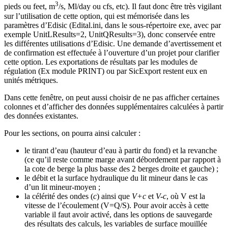
3
pieds ou feet, m
/s, Ml/day ou cfs, etc). Il faut donc être très vigilant
sur l’utilisation de cette option, qui est mémorisée dans les
paramètres d’Edisic (Edital.ini, dans le sous-répertoire exe, avec par
exemple UnitLResults=2, UnitQResults=3), donc conservée entre
les différentes utilisations d’Edisic. Une demande d’avertissement et
de confirmation est effectuée à l’ouverture d’un projet pour clarifier
cette option. Les exportations de résultats par les modules de
régulation (Ex module PRINT) ou par SicExport restent eux en
unités métriques.
Dans cette fenêtre, on peut aussi choisir de ne pas afficher certaines
colonnes et d’afficher des données supplémentaires calculées à partir
des données existantes.
Pour les sections, on pourra ainsi calculer :
le tirant d’eau (hauteur d’eau à partir du fond) et la revanche
(ce qu’il reste comme marge avant débordement par rapport à
la cote de berge la plus basse des 2 berges droite et gauche) ;
le débit et la surface hydraulique du lit mineur dans le cas
d’un lit mineur-moyen ;
la célérité des ondes (
c
) ainsi que
V+c
et
V-c
, où V est la
vitesse de l’écoulement (V=Q/S). Pour avoir accès à cette
variable il faut avoir activé, dans les options de sauvegarde
des résultats des calculs, les variables de surface mouillée