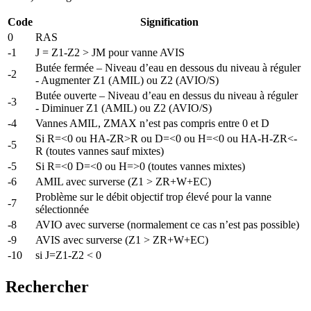
Code
Signification
0
RAS
-1
J = Z1-Z2 > JM pour vanne AVIS
Butée fermée – Niveau d’eau en dessous du niveau à réguler
-2
- Augmenter Z1 (AMIL) ou Z2 (AVIO/S)
Butée ouverte – Niveau d’eau en dessus du niveau à réguler
-3
- Diminuer Z1 (AMIL) ou Z2 (AVIO/S)
-4
Vannes AMIL, ZMAX n’est pas compris entre 0 et D
Si R=<0 ou HA-ZR>R ou D=<0 ou H=<0 ou HA-H-ZR<-
-5
R (toutes vannes sauf mixtes)
-5
Si R=<0 D=<0 ou H=>0 (toutes vannes mixtes)
-6
AMIL avec surverse (Z1 > ZR+W+EC)
Problème sur le débit objectif trop élevé pour la vanne
-7
sélectionnée
-8
AVIO avec surverse (normalement ce cas n’est pas possible)
-9
AVIS avec surverse (Z1 > ZR+W+EC)
-10
si J=Z1-Z2 < 0
Rechercher