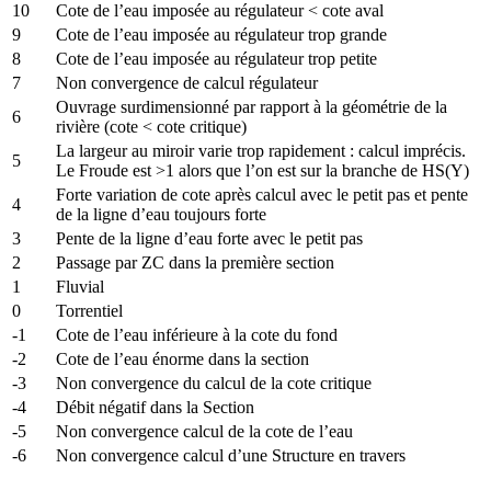
10
Cote de l’eau imposée au régulateur < cote aval
9
Cote de l’eau imposée au régulateur trop grande
8
Cote de l’eau imposée au régulateur trop petite
7
Non convergence de calcul régulateur
Ouvrage surdimensionné par rapport à la géométrie de la
6
rivière (cote < cote critique)
La largeur au miroir varie trop rapidement : calcul imprécis.
5
Le Froude est >1 alors que l’on est sur la branche de HS(Y)
Forte variation de cote après calcul avec le petit pas et pente
4
de la ligne d’eau toujours forte
3
Pente de la ligne d’eau forte avec le petit pas
2
Passage par ZC dans la première section
1
Fluvial
0
Torrentiel
-1
Cote de l’eau inférieure à la cote du fond
-2
Cote de l’eau énorme dans la section
-3
Non convergence du calcul de la cote critique
-4
Débit négatif dans la Section
-5
Non convergence calcul de la cote de l’eau
-6
Non convergence calcul d’une Structure en travers