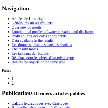
Navigation
Articles de la rubrique
Généralités sur les résultats
Overview of results
Longitudinal profiles of water elevation and discharge
Profil en long des cotes et des débits
Data available in the results
Les données présentes dans les résultats
The results tables
Les tableaux de résultats
Résultats pour les objets d’un même type
Results for objects of the same type
Pages
1
2
Publications
Derniers articles publiés
Calculs hydrauliques avec Cassiopée
Hydraulic calculations with Cassiopée