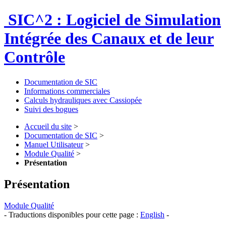
SIC^2 : Logiciel de Simulation
Intégrée des Canaux et de leur
Contrôle
Documentation de SIC
Informations commerciales
Calculs hydrauliques avec Cassiopée
Suivi des bogues
Accueil du site
>
Documentation de SIC
>
Manuel Utilisateur
>
Module Qualité
>
Présentation
Présentation
Module Qualité
- Traductions disponibles pour cette page :
English
-