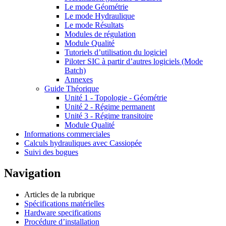
Le mode Géométrie
Le mode Hydraulique
Le mode Résultats
Modules de régulation
Module Qualité
Tutoriels d’utilisation du logiciel
Piloter SIC à partir d’autres logiciels (Mode
Batch)
Annexes
Guide Théorique
Unité 1 - Topologie - Géométrie
Unité 2 - Régime permanent
Unité 3 - Régime transitoire
Module Qualité
Informations commerciales
Calculs hydrauliques avec Cassiopée
Suivi des bogues
Navigation
Articles de la rubrique
Spécifications matérielles
Hardware specifications
Procédure d’installation