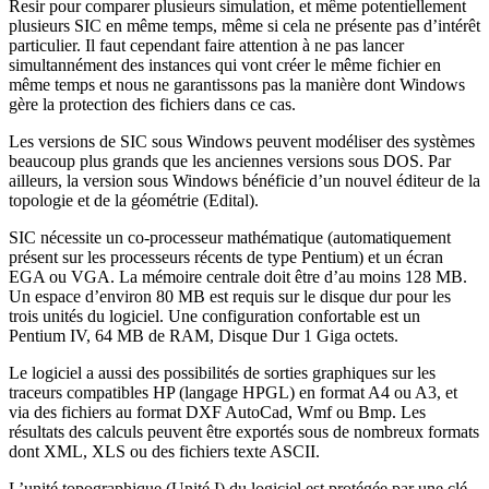
Resir pour comparer plusieurs simulation, et même potentiellement
plusieurs SIC en même temps, même si cela ne présente pas d’intérêt
particulier. Il faut cependant faire attention à ne pas lancer
simultannément des instances qui vont créer le même fichier en
même temps et nous ne garantissons pas la manière dont Windows
gère la protection des fichiers dans ce cas.
Les versions de SIC sous Windows peuvent modéliser des systèmes
beaucoup plus grands que les anciennes versions sous DOS. Par
ailleurs, la version sous Windows bénéficie d’un nouvel éditeur de la
topologie et de la géométrie (Edital).
SIC nécessite un co-processeur mathématique (automatiquement
présent sur les processeurs récents de type Pentium) et un écran
EGA ou VGA. La mémoire centrale doit être d’au moins 128 MB.
Un espace d’environ 80 MB est requis sur le disque dur pour les
trois unités du logiciel. Une configuration confortable est un
Pentium IV, 64 MB de RAM, Disque Dur 1 Giga octets.
Le logiciel a aussi des possibilités de sorties graphiques sur les
traceurs compatibles HP (langage HPGL) en format A4 ou A3, et
via des fichiers au format DXF AutoCad, Wmf ou Bmp. Les
résultats des calculs peuvent être exportés sous de nombreux formats
dont XML, XLS ou des fichiers texte ASCII.
L’unité topographique (Unité I) du logiciel est protégée par une clé