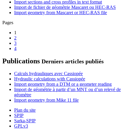
Import sections and cross profiles in text format
Import de fichier de géométrie Mascaret ou HEC-RAS
Import geometry from Mascaret or HEC-RAS file
Pages
1
2
3
4
Publications
Derniers articles publiés
Calculs hydrauliques avec Cassiopée
Hydraulic calculations with Cassiopée
Import geometry from a DTM or a geometer reading
Import de géométrie à partir d’un MNT ou d’un relevé de
géomètre
Import geometry from Mike 11 file
Plan du site
SPIP
Sarka-SPIP
GPLv3