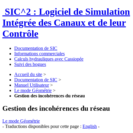
SIC^2 : Logiciel de Simulation
Intégrée des Canaux et de leur
Contrôle
Documentation de SIC
Informations commerciales
Calculs hydrauliques avec Cassiopée
Suivi des bogues
Accueil du site
>
Documentation de SIC
>
Manuel Utilisateur
>
Le mode Géométrie
>
Gestion des incohérences du réseau
Gestion des incohérences du réseau
Le mode Géométrie
- Traductions disponibles pour cette page :
English
-