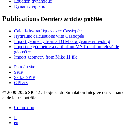
Equation dynamique
Dynamic equation
Publications
Derniers articles publiés
Calculs hydrauliques avec Cassiopée
Hydraulic calculations with Cassiopée
Import geometry from a DTM or a geometer reading
Import de géométrie à partir d’un MNT ou d’un relevé de
géomètre
Import geometry from Mike 11 file
Plan du site
SPIP
Sarka-SPIP
GPLv3
© 2009-2026 SIC^2 : Logiciel de Simulation Intégrée des Canaux
et de leur Contrôle
Connexion
fr
en