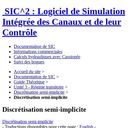
SIC^2 : Logiciel de Simulation
Intégrée des Canaux et de leur
Contrôle
Documentation de SIC
Informations commerciales
Calculs hydrauliques avec Cassiopée
Suivi des bogues
Accueil du site
>
Documentation de SIC
>
Guide Théorique
>
Unité 3 - Régime transitoire
>
Discrétisation semi-implicite
>
Discrétisation semi-implicite
Discrétisation semi-implicite
Discrétisation semi-implicite
- Traductions disponibles pour cette page :
English
-