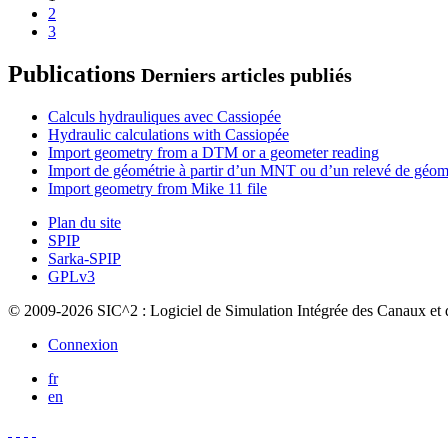
2
3
Publications
Derniers articles publiés
Calculs hydrauliques avec Cassiopée
Hydraulic calculations with Cassiopée
Import geometry from a DTM or a geometer reading
Import de géométrie à partir d’un MNT ou d’un relevé de géom
Import geometry from Mike 11 file
Plan du site
SPIP
Sarka-SPIP
GPLv3
© 2009-2026 SIC^2 : Logiciel de Simulation Intégrée des Canaux et 
Connexion
fr
en