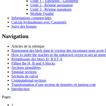
Unité 1 - Topologie - Géométrie
Unité 2 - Régime permanent
Unité 3 - Régime transitoire
Module Qualité
Informations commerciales
Calculs hydrauliques avec Cassiopée
Suivi des bogues
Navigation
Articles de la rubrique
Rangement des biefs dans le vecteur des inconnues pour avoir H
How to order the reaches in the unknown vector to get an upper
Remplissage des blocs H, B ET A
Filling the H, B and A blocks
Sections singulières
Singular sections
Sections de calcul
Computational sections
Transformation d’une section de données en largeur-cote
Introduction
Pages
1