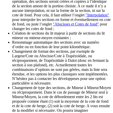
opération, des sections seront créées et copiées à l’identique
de la section amont de la portion choisie. A ce stade il n’y a
aucune interpolation, ni sur la forme de la section, ni sur la
cote de fond. Pour cela, il faut utiliser l’onglet
"Interpolation"
pour interpoler les sections en forme et éventuellement en cote
de fond, ou juste l’onglet
"Abscisses et Cotes de fond"
pour
changer les cotes de fond ;
Création de sections du lit majeur à partir de sections du lit
mineur ou mineur-moyen existantes ;
Renommage automatique des sections avec un numéro
d’ordre ou en fonction de leur point kilométrique.
Changement de format des sections, par exemple de
Largeur/Cote ou Abscisse/Cote à Trapézoïdale, ou
réciproquement, de Trapézoïdale à Dalot (donc en fermant la
section à son plafond), etc. Actuellement toutes les
combinaisons d’options ne sont pas gérées, mais la liste sera
étendue, et les options les plus classiques sont implémentées.
N’hésitez pas à contacter les développeurs pour une option
particulière si nécessaire.
Changement de type des sections, de Mineur à Mineur/Moyen
ou réciproquement. Dans le cas de passage de Mineur seul à
Mineur/Moyen, la cote de débordement entre les 2 lits est
proposée comme étant (1) soit la moyenne de la cote de fond
et de la cote de berge, (2) soit la cote de berge. A vous ensuite
de la modifier si nécessaire. On pourra imaginer