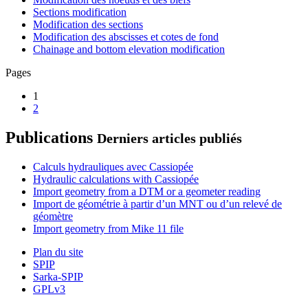
Sections modification
Modification des sections
Modification des abscisses et cotes de fond
Chainage and bottom elevation modification
Pages
1
2
Publications
Derniers articles publiés
Calculs hydrauliques avec Cassiopée
Hydraulic calculations with Cassiopée
Import geometry from a DTM or a geometer reading
Import de géométrie à partir d’un MNT ou d’un relevé de
géomètre
Import geometry from Mike 11 file
Plan du site
SPIP
Sarka-SPIP
GPLv3