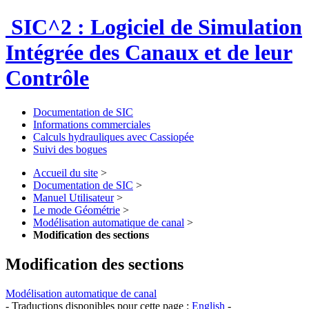
SIC^2 : Logiciel de Simulation
Intégrée des Canaux et de leur
Contrôle
Documentation de SIC
Informations commerciales
Calculs hydrauliques avec Cassiopée
Suivi des bogues
Accueil du site
>
Documentation de SIC
>
Manuel Utilisateur
>
Le mode Géométrie
>
Modélisation automatique de canal
>
Modification des sections
Modification des sections
Modélisation automatique de canal
- Traductions disponibles pour cette page :
English
-