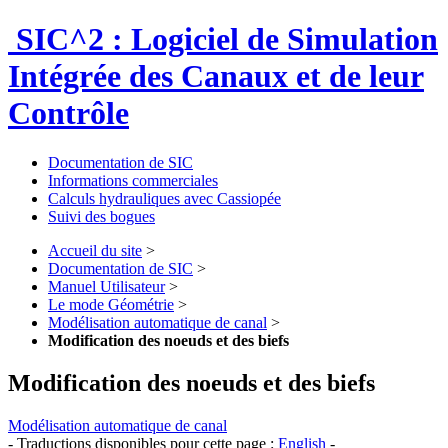
SIC^2 : Logiciel de Simulation
Intégrée des Canaux et de leur
Contrôle
Documentation de SIC
Informations commerciales
Calculs hydrauliques avec Cassiopée
Suivi des bogues
Accueil du site
>
Documentation de SIC
>
Manuel Utilisateur
>
Le mode Géométrie
>
Modélisation automatique de canal
>
Modification des noeuds et des biefs
Modification des noeuds et des biefs
Modélisation automatique de canal
- Traductions disponibles pour cette page :
English
-