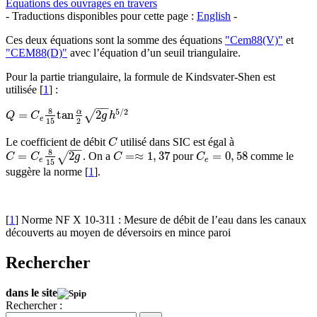
Equations des ouvrages en travers
- Traductions disponibles pour cette page :
English
-
Ces deux équations sont la somme des équations
"Cem88(V)"
et
"CEM88(D)"
avec l’équation d’un seuil triangulaire.
Pour la partie triangulaire, la formule de Kindsvater-Shen est
utilisée
[
1
]
:
−
−
8
5
/
2
α
=
t
a
n
2
√
Q
=
C
e
8
15
t
a
n
α
2
2
g
h
5
/
2
Q
C
g
h
e
15
2
Le coefficient de débit
utilisé dans SIC est égal à
C
C
−
−
8
=
2
=
≈
1
,
37
=
0
,
58
. On a
pour
comme le
√
C
=
C
e
8
15
2
g
C
=≈
1
,
37
C
e
=
0
,
58
C
C
g
C
C
e
e
15
suggère la norme
[
1
]
.
[
1
]
Norme NF X 10-311 : Mesure de débit de l’eau dans les canaux
découverts au moyen de déversoirs en mince paroi
Rechercher
dans le site
Rechercher :