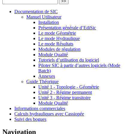
>>
Documentation de SIC
Manuel Utilisateur
Installation
Présentation générale d’EdiSic
Le mode Géométrie
Le mode Hydraulique
Le mode Résultats
Modules de régulation
Module Qualité
Tutoriels d’utilisation du logiciel
Piloter SIC à partir d’autres logiciels (Mode
Batch)
Annexes
Guide Théorique
Unité 1 - Topologie - Géométrie
Unité 2 - Régime permanent
Unité 3 - Régime transitoire
Module Qualité
Informations commerciales
Calculs hydrauliques avec Cassiopée
Suivi des bogues
Navigation