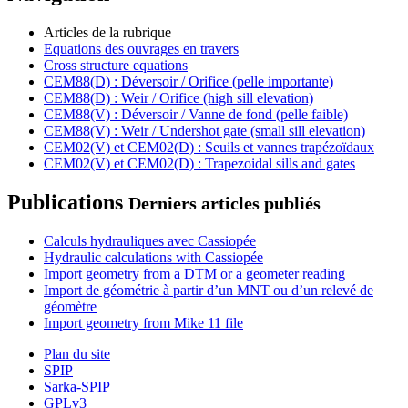
Articles de la rubrique
Equations des ouvrages en travers
Cross structure equations
CEM88(D) : Déversoir / Orifice (pelle importante)
CEM88(D) : Weir / Orifice (high sill elevation)
CEM88(V) : Déversoir / Vanne de fond (pelle faible)
CEM88(V) : Weir / Undershot gate (small sill elevation)
CEM02(V) et CEM02(D) : Seuils et vannes trapézoïdaux
CEM02(V) et CEM02(D) : Trapezoidal sills and gates
Publications
Derniers articles publiés
Calculs hydrauliques avec Cassiopée
Hydraulic calculations with Cassiopée
Import geometry from a DTM or a geometer reading
Import de géométrie à partir d’un MNT ou d’un relevé de
géomètre
Import geometry from Mike 11 file
Plan du site
SPIP
Sarka-SPIP
GPLv3