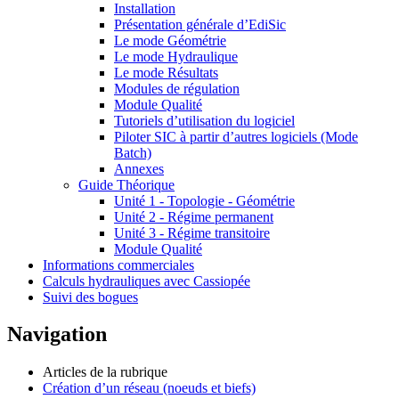
Installation
Présentation générale d’EdiSic
Le mode Géométrie
Le mode Hydraulique
Le mode Résultats
Modules de régulation
Module Qualité
Tutoriels d’utilisation du logiciel
Piloter SIC à partir d’autres logiciels (Mode
Batch)
Annexes
Guide Théorique
Unité 1 - Topologie - Géométrie
Unité 2 - Régime permanent
Unité 3 - Régime transitoire
Module Qualité
Informations commerciales
Calculs hydrauliques avec Cassiopée
Suivi des bogues
Navigation
Articles de la rubrique
Création d’un réseau (noeuds et biefs)