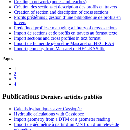
Creating a network (nodes and reaches)
Création des sections et description des profils en travers
Creation of section and description of cross sections
Profils prédéfinis : gestion d’une bibliothèque de profils en
travers
Predefined profiles : managing a library of cross sections
Import de sections et de profils en travers au format texte
Import sections and cross profiles in text format
Import de fichier de géométrie Mascaret ou HEC-RAS
Import geometry from Mascaret or HEC-RAS file
Pages
1
2
3
4
Publications
Derniers articles publiés
Calculs hydrauliques avec Cassiopée
Hydraulic calculations with Cassiopée
Import geometry from a DTM or a geometer reading
Import de géométrie à partir d’un MNT ou d’un relevé de
géomètre