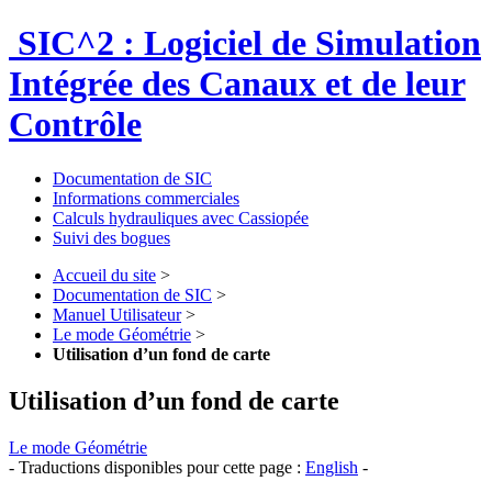
SIC^2 : Logiciel de Simulation
Intégrée des Canaux et de leur
Contrôle
Documentation de SIC
Informations commerciales
Calculs hydrauliques avec Cassiopée
Suivi des bogues
Accueil du site
>
Documentation de SIC
>
Manuel Utilisateur
>
Le mode Géométrie
>
Utilisation d’un fond de carte
Utilisation d’un fond de carte
Le mode Géométrie
- Traductions disponibles pour cette page :
English
-