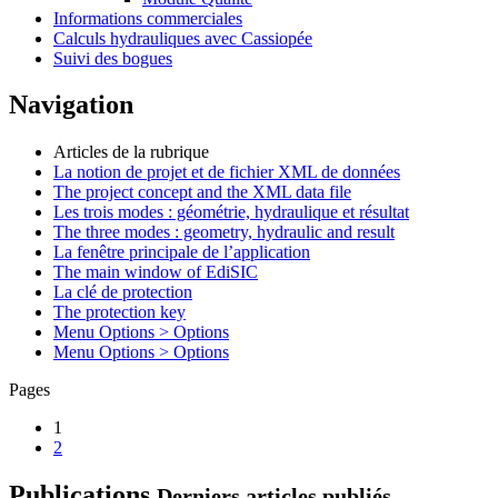
Informations commerciales
Calculs hydrauliques avec Cassiopée
Suivi des bogues
Navigation
Articles de la rubrique
La notion de projet et de fichier XML de données
The project concept and the XML data file
Les trois modes : géométrie, hydraulique et résultat
The three modes : geometry, hydraulic and result
La fenêtre principale de l’application
The main window of EdiSIC
La clé de protection
The protection key
Menu Options > Options
Menu Options > Options
Pages
1
2
Publications
Derniers articles publiés