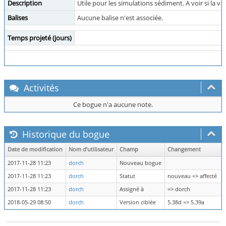
Description
Utile pour les simulations sédiment. A voir si la va
Balises
Aucune balise n'est associée.
Temps projeté (jours)
Activités
Ce bogue n'a aucune note.
Historique du bogue
Date de modification
Nom d’utilisateur
Champ
Changement
2017-11-28 11:23
dorch
Nouveau bogue
2017-11-28 11:23
dorch
Statut
nouveau => affecté
2017-11-28 11:23
dorch
Assigné à
=> dorch
2018-05-29 08:50
dorch
Version ciblée
5.38d => 5.39a