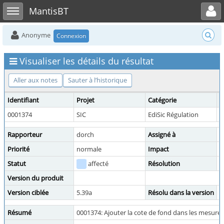
Toggle user menu
Toggle sidebar
MantisBT
Anonyme
Connexion
Visualiser les détails du résultat
Aller aux notes
Sauter à l’historique
Identifiant
Projet
Catégorie
V
0001374
SIC
EdiSic Régulation
p
Rapporteur
dorch
Assigné à
d
Priorité
normale
Impact
f
Statut
affecté
Résolution
o
Version du produit
Version ciblée
5.39a
Résolu dans la version
Résumé
0001374: Ajouter la cote de fond dans les mesures