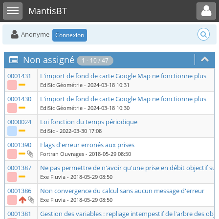
Toggle user menu
Toggle sidebar
MantisBT
Anonyme
Connexion
Non assigné
1 - 10 / 47
0001431
L'import de fond de carte Google Map ne fonctionne plus
EdiSic Géométrie
- 2024-03-18 10:31
0001430
L'import de fond de carte Google Map ne fonctionne plus
EdiSic Géométrie
- 2024-03-18 10:30
0000024
Loi fonction du temps périodique
EdiSic
- 2022-03-30 17:08
0001390
Flags d'erreur erronés aux prises
Fortran Ouvrages
- 2018-05-29 08:50
0001387
Ne pas permettre de n'avoir qu'une prise en débit objectif su
Exe Fluvia
- 2018-05-29 08:50
0001386
Non convergence du calcul sans aucun message d'erreur
Exe Fluvia
- 2018-05-29 08:50
0001381
Gestion des variables : repliage intempestif de l'arbre des obj