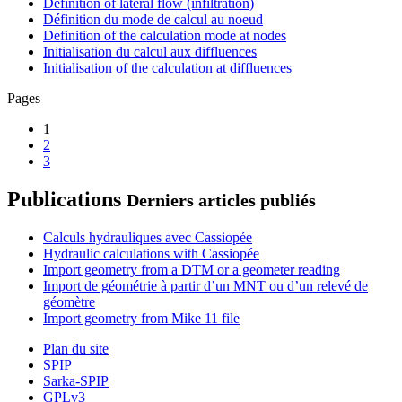
Definition of lateral flow (infiltration)
Définition du mode de calcul au noeud
Definition of the calculation mode at nodes
Initialisation du calcul aux diffluences
Initialisation of the calculation at diffluences
Pages
1
2
3
Publications
Derniers articles publiés
Calculs hydrauliques avec Cassiopée
Hydraulic calculations with Cassiopée
Import geometry from a DTM or a geometer reading
Import de géométrie à partir d’un MNT ou d’un relevé de
géomètre
Import geometry from Mike 11 file
Plan du site
SPIP
Sarka-SPIP
GPLv3