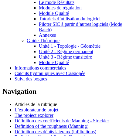
Le mode Résultats
Modules de régulation
Module Qualité
Tutoriels d’utilisation du logiciel
Piloter SIC à partir d’autres logiciels (Mode
Batch)
Annexes
Guide Théorique
Unité 1 - Topologie - Géométrie
Unité 2 - Régime permanent
Unité 3 - Régime transitoire
Module Qualité
Informations commerciales
Calculs hydrauliques avec Cassiopée
Suivi des bogues
Navigation
Articles de la rubrique
L’explorateur de projet
The project explorer
Définition des coefficients de Manning - Strickler
Definition of the roughness (Manning)
Définition des débits latéraux (infiltrations)