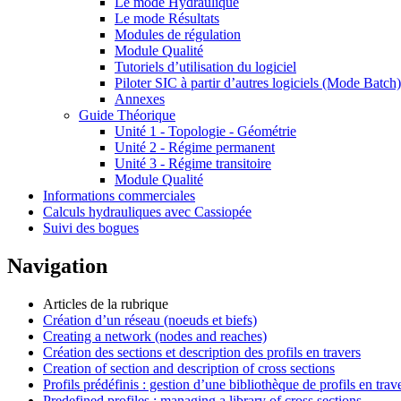
Le mode Hydraulique
Le mode Résultats
Modules de régulation
Module Qualité
Tutoriels d’utilisation du logiciel
Piloter SIC à partir d’autres logiciels (Mode Batch)
Annexes
Guide Théorique
Unité 1 - Topologie - Géométrie
Unité 2 - Régime permanent
Unité 3 - Régime transitoire
Module Qualité
Informations commerciales
Calculs hydrauliques avec Cassiopée
Suivi des bogues
Navigation
Articles de la rubrique
Création d’un réseau (noeuds et biefs)
Creating a network (nodes and reaches)
Création des sections et description des profils en travers
Creation of section and description of cross sections
Profils prédéfinis : gestion d’une bibliothèque de profils en trav
Predefined profiles : managing a library of cross sections