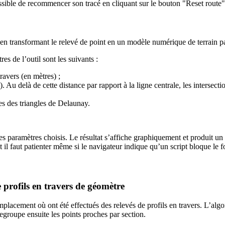
ssible de recommencer son tracé en cliquant sur le bouton "Reset route"
ers en transformant le relevé de point en un modèle numérique de terrain 
es de l’outil sont les suivants :
ravers (en mètres) ;
 Au delà de cette distance par rapport à la ligne centrale, les intersecti
s des triangles de Delaunay.
es paramètres choisis. Le résultat s’affiche graphiquement et produit un
 il faut patienter même si le navigateur indique qu’un script bloque le 
e profils en travers de géomètre
placement où ont été effectués des relevés de profils en travers. L’alg
egroupe ensuite les points proches par section.