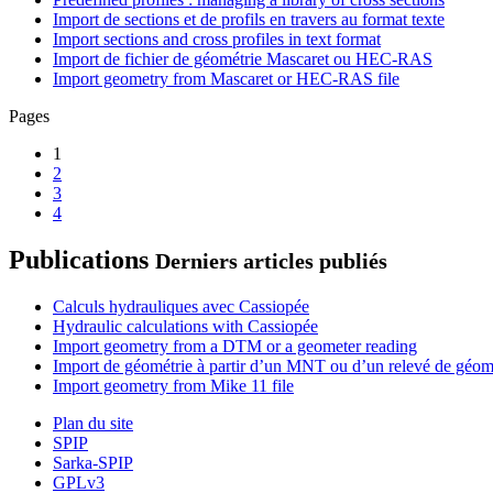
Import de sections et de profils en travers au format texte
Import sections and cross profiles in text format
Import de fichier de géométrie Mascaret ou HEC-RAS
Import geometry from Mascaret or HEC-RAS file
Pages
1
2
3
4
Publications
Derniers articles publiés
Calculs hydrauliques avec Cassiopée
Hydraulic calculations with Cassiopée
Import geometry from a DTM or a geometer reading
Import de géométrie à partir d’un MNT ou d’un relevé de géom
Import geometry from Mike 11 file
Plan du site
SPIP
Sarka-SPIP
GPLv3